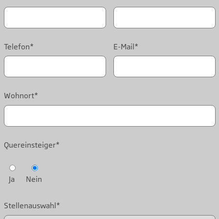
Telefon*
E-Mail*
Wohnort*
Quereinsteiger*
Ja
Nein
Stellenauswahl*